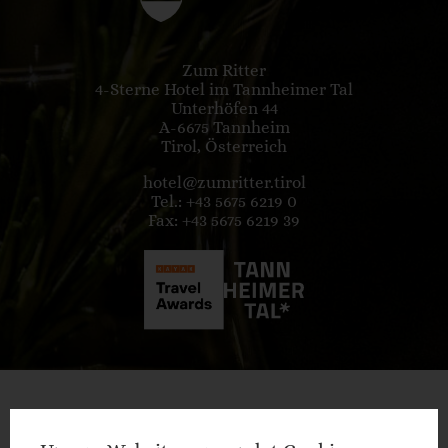
Zum Ritter
4-Sterne Hotel im Tannheimer Tal
Unterhöfen 44
A-6675 Tannheim
Tirol, Österreich
hotel@zumritter.tirol
Tel.: +43 5675 6219 0
Fax: +43 5675 6219 39