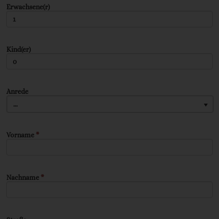
Erwachsene(r)
Kind(er)
Anrede
...
Vorname
*
Nachname
*