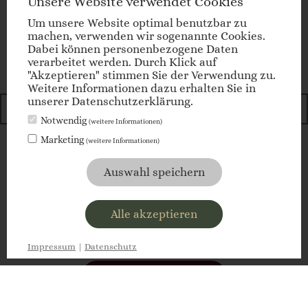
Newsletter
Unsere Website verwendet Cookies
Um unsere Website optimal benutzbar zu
Anmeldung
machen, verwenden wir sogenannte Cookies.
Dabei können personenbezogene Daten
verarbeitet werden. Durch Klick auf
"Akzeptieren" stimmen Sie der Verwendung zu.
E-Mail
Weitere Informationen dazu erhalten Sie in
unserer Datenschutzerklärung.
Notwendig
(weitere Informationen)
Marketing
(weitere Informationen)
jetzt anmelden
Auswahl speichern
Alle akzeptieren
anfragen
Impressum
|
Datenschutz
buchen