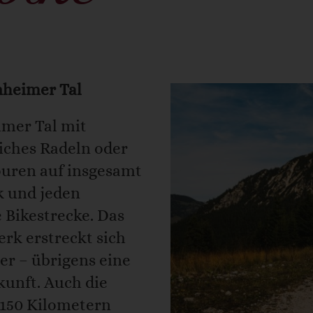
bike
nheimer Tal
imer Tal mit
iches Radeln oder
ouren auf insgesamt
k und jeden
e Bikestrecke. Das
rk erstreckt sich
er – übrigens eine
kunft. Auch die
 150 Kilometern