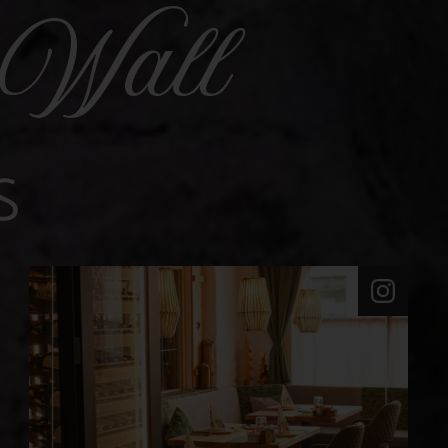
-Wall
S