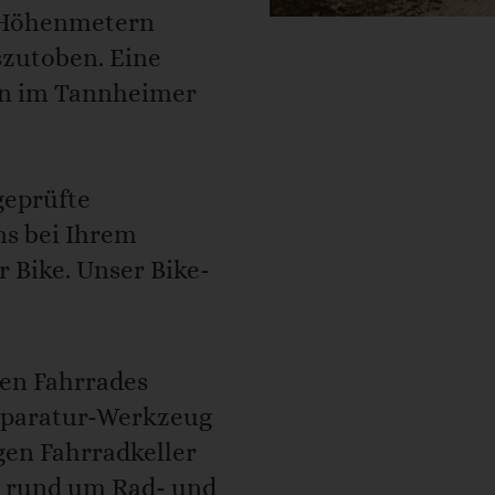
d Höhenmetern
szutoben. Eine
en im Tannheimer
geprüfte
s bei Ihrem
r Bike. Unser Bike-
nen Fahrrades
Reparatur-Werkzeug
gen Fahrradkeller
 rund um Rad- und