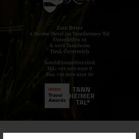
Zum Ritter
4-Sterne Hotel im Tannheimer Tal
Unterhöfen 44
A-6675 Tannheim
Tirol, Österreich
hotel@zumritter.tirol
Tel.: +43 5675 6219 0
Fax: +43 5675 6219 39