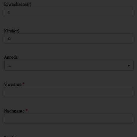
Erwachsene(r)
Kind(er)
Anrede
...
Vorname
*
Nachname
*