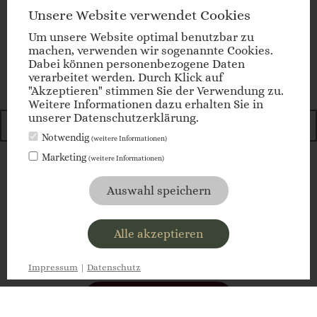
Newsletter
Unsere Website verwendet Cookies
Um unsere Website optimal benutzbar zu
Anmeldung
machen, verwenden wir sogenannte Cookies.
Dabei können personenbezogene Daten
verarbeitet werden. Durch Klick auf
"Akzeptieren" stimmen Sie der Verwendung zu.
E-Mail
Weitere Informationen dazu erhalten Sie in
unserer Datenschutzerklärung.
Notwendig
(weitere Informationen)
Marketing
(weitere Informationen)
jetzt anmelden
Auswahl speichern
Alle akzeptieren
anfragen
Impressum
|
Datenschutz
buchen