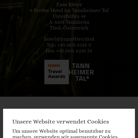
Zum Ritter
4-Sterne Hotel im Tannheimer Tal
Unterhöfen 44
A-6675 Tannheim
Tirol, Österreich
hotel@zumritter.tirol
Tel.: +43 5675 6219 0
Fax: +43 5675 6219 39
Newsletter
Unsere Website verwendet Cookies
Um unsere Website optimal benutzbar zu
Anmeldung
machen, verwenden wir sogenannte Cookies.