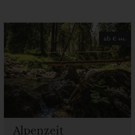
ab
€
444,-
Alpenzeit