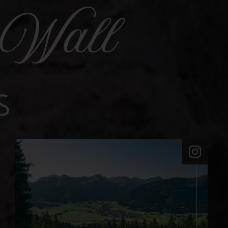
-Wall
S